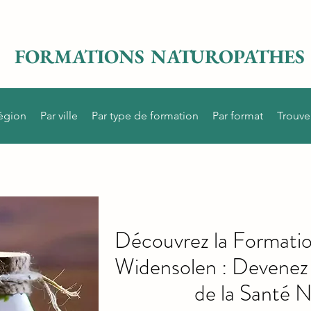
FORMATIONS NATUROPATHES
région
Par ville
Par type de formation
Par format
Trouve
Découvrez la Formati
Widensolen : Devenez 
de la Santé N