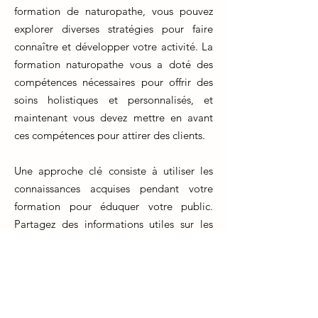
formation de naturopathe, vous pouvez
explorer diverses stratégies pour faire
connaître et développer votre activité. La
formation naturopathe vous a doté des
compétences nécessaires pour offrir des
soins holistiques et personnalisés, et
maintenant vous devez mettre en avant
ces compétences pour attirer des clients.
Une approche clé consiste à utiliser les
connaissances acquises pendant votre
formation pour éduquer votre public.
Partagez des informations utiles sur les
bienfaits de la naturopathie, la gestion du
bien-être, et l'importance des méthodes
naturelles pour prévenir les problèmes de
santé. Créez un site web professionnel
pour présenter vos services, affichez des