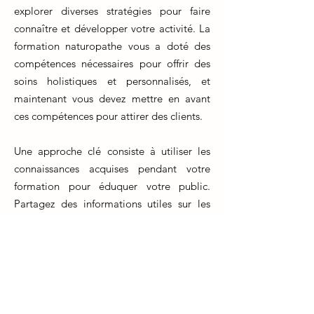
explorer diverses stratégies pour faire
connaître et développer votre activité. La
formation naturopathe vous a doté des
compétences nécessaires pour offrir des
soins holistiques et personnalisés, et
maintenant vous devez mettre en avant
ces compétences pour attirer des clients.
Une approche clé consiste à utiliser les
connaissances acquises pendant votre
formation pour éduquer votre public.
Partagez des informations utiles sur les
bienfaits de la naturopathie, la gestion du
bien-être, et l'importance des méthodes
naturelles pour prévenir les problèmes de
santé. Créez un site web professionnel
pour présenter vos services, affichez des
témoignages de clients satisfaits et