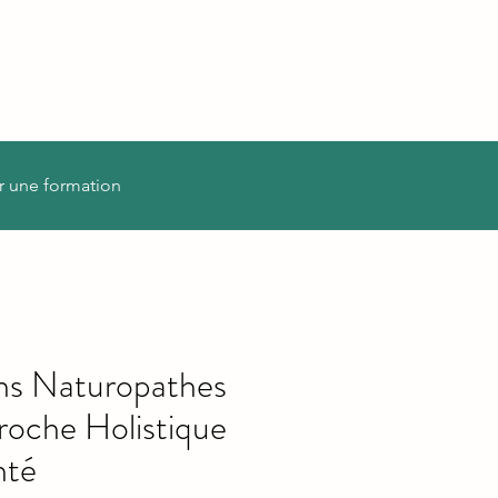
r une formation
ons Naturopathes
oche Holistique
nté