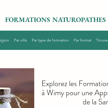
FORMATIONS NATUROPATHES
région
Par ville
Par type de formation
Par format
Trouve
Explorez les Formati
à Wimy pour une Appr
de la Sa