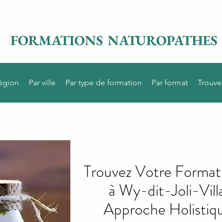
FORMATIONS NATUROPATHES
région
Par ville
Par type de formation
Par format
Trouve
Trouvez Votre Format
à Wy-dit-Joli-Vil
Approche Holistiqu