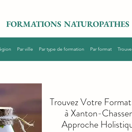
FORMATIONS NATUROPATHES
région
Par ville
Par type de formation
Par format
Trouve
Trouvez Votre Format
à Xanton-Chassen
Approche Holistiqu