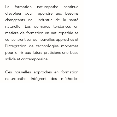
La formation naturopathe continue
d'évoluer pour répondre aux besoins
changeants de l'industrie de la santé
naturelle. Les dernières tendances en
matière de formation en naturopathie se
concentrent sur de nouvelles approches et
l'intégration de technologies modernes
pour offrir aux futurs praticiens une base
solide et contemporaine.
Ces nouvelles approches en formation
naturopathe intègrent des méthodes
pédagogiques innovantes qui favorisent
l'apprentissage pratique et interactif. Les
étudiants ont désormais accès à des outils
en ligne, des simulations cliniques
virtuelles et des études de cas réels pour