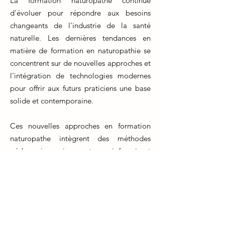
La formation naturopathe continue
d'évoluer pour répondre aux besoins
changeants de l'industrie de la santé
naturelle. Les dernières tendances en
matière de formation en naturopathie se
concentrent sur de nouvelles approches et
l'intégration de technologies modernes
pour offrir aux futurs praticiens une base
solide et contemporaine.
Ces nouvelles approches en formation
naturopathe intègrent des méthodes
pédagogiques innovantes qui favorisent
l'apprentissage pratique et interactif. Les
étudiants ont désormais accès à des outils
en ligne, des simulations cliniques
virtuelles et des études de cas réels pour
améliorer leur compréhension et leur