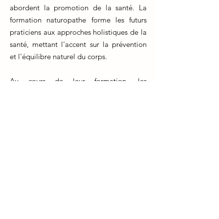
abordent la promotion de la santé. La
formation naturopathe forme les futurs
praticiens aux approches holistiques de la
santé, mettant l'accent sur la prévention
et l'équilibre naturel du corps.
Au cours de leur formation, les
naturopathes apprennent à évaluer le
mode de vie, l'alimentation,
l'environnement et les antécédents
médicaux des patients pour identifier les
facteurs de risque potentiels. Ils
acquièrent également des compétences
pour éduquer leurs patients sur les
changements de style de vie bénéfiques
qui peuvent réduire le risque de maladies.
La formation naturopathe prépare les