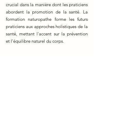
crucial dans la manière dont les praticiens
abordent la promotion de la santé. La
formation naturopathe forme les futurs
praticiens aux approches holistiques de la
santé, mettant l'accent sur la prévention
et l'équilibre naturel du corps.
Au cours de leur formation, les
naturopathes apprennent à évaluer le
mode de vie, l'alimentation,
l'environnement et les antécédents
médicaux des patients pour identifier les
facteurs de risque potentiels. Ils
acquièrent également des compétences
pour éduquer leurs patients sur les
changements de style de vie bénéfiques
qui peuvent réduire le risque de maladies.