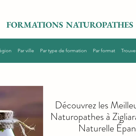
FORMATIONS NATUROPATHES
région
Par ville
Par type de formation
Par format
Trouve
Découvrez les Meille
Naturopathes à Ziglia
Naturelle Épan