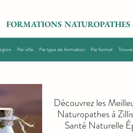
FORMATIONS NATUROPATHES
région
Par ville
Par type de formation
Par format
Trouve
Découvrez les Meille
Naturopathes à Zill
Santé Naturelle É