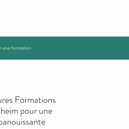
r une formation
ures Formations
isheim pour une
panouissante