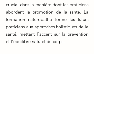
crucial dans la manière dont les praticiens
abordent la promotion de la santé. La
formation naturopathe forme les futurs
praticiens aux approches holistiques de la
santé, mettant l'accent sur la prévention
et l'équilibre naturel du corps.
Au cours de leur formation, les
naturopathes apprennent à évaluer le
mode de vie, l'alimentation,
l'environnement et les antécédents
médicaux des patients pour identifier les
facteurs de risque potentiels. Ils
acquièrent également des compétences
pour éduquer leurs patients sur les
changements de style de vie bénéfiques
qui peuvent réduire le risque de maladies.