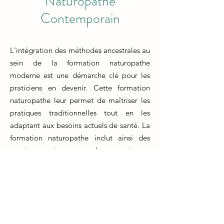
Naturopathe
Contemporain
L'intégration des méthodes ancestrales au
sein de la formation naturopathe
moderne est une démarche clé pour les
praticiens en devenir. Cette formation
naturopathe leur permet de maîtriser les
pratiques traditionnelles tout en les
adaptant aux besoins actuels de santé. La
formation naturopathe inclut ainsi des
enseignements sur les anciennes
techniques de guérison et leur application
dans le contexte moderne.
Au cœur de la formation naturopathe, les
futurs praticiens apprennent comment