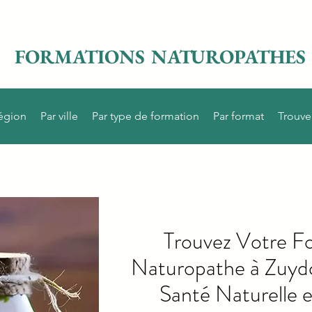
FORMATIONS NATUROPATHES
région
Par ville
Par type de formation
Par format
Trouve
Trouvez Votre F
Naturopathe à Zuyd
Santé Naturelle e