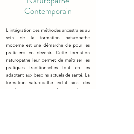
Naturopathe
Contemporain
L'intégration des méthodes ancestrales au
sein de la formation naturopathe
moderne est une démarche clé pour les
praticiens en devenir. Cette formation
naturopathe leur permet de maîtriser les
pratiques traditionnelles tout en les
adaptant aux besoins actuels de santé. La
formation naturopathe inclut ainsi des
enseignements sur les anciennes
techniques de guérison et leur application
dans le contexte moderne.
Au cœur de la formation naturopathe, les
futurs praticiens apprennent comment