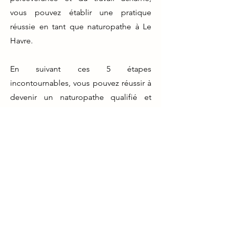
vous pouvez établir une pratique
réussie en tant que naturopathe à Le
Havre.
En suivant ces 5 étapes
incontournables, vous pouvez réussir à
devenir un naturopathe qualifié et
compétent à Le Havre. Prenez le temps
de choisir la bonne école de
naturopathie, de suivre une formation
solide, de passer l'examen national, de
trouver un mentor et d'établir votre
propre pratique de naturopathie. Vous
serez sur la bonne voie pour une
carrière réussie en tant que
naturopathe à Le Havre.