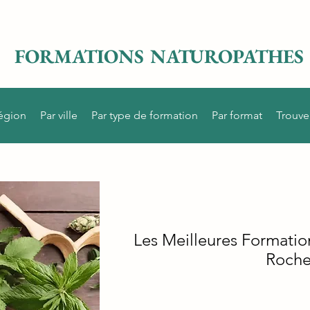
FORMATIONS NATUROPATHES
région
Par ville
Par type de formation
Par format
Trouve
Les Meilleures Formatio
Roche