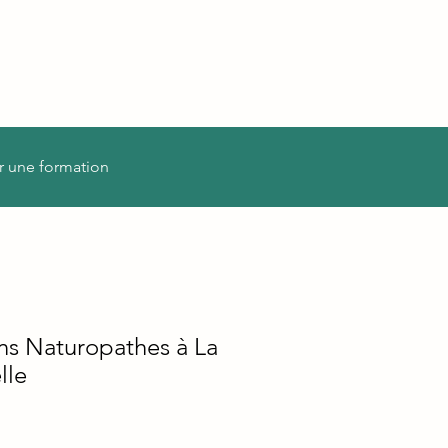
r une formation
ns Naturopathes à La
lle